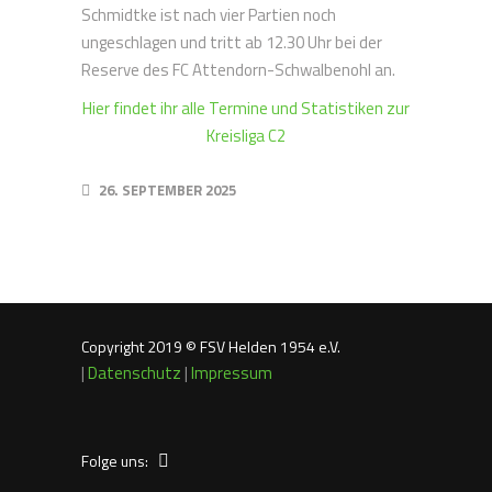
Schmidtke ist nach vier Partien noch
ungeschlagen und tritt ab 12.30 Uhr bei der
Reserve des FC Attendorn-Schwalbenohl an.
Hier findet ihr alle Termine und Statistiken zur
Kreisliga C2
26. SEPTEMBER 2025
Copyright 2019 © FSV Helden 1954 e.V.
|
Datenschutz
|
Impressum
Folge uns: