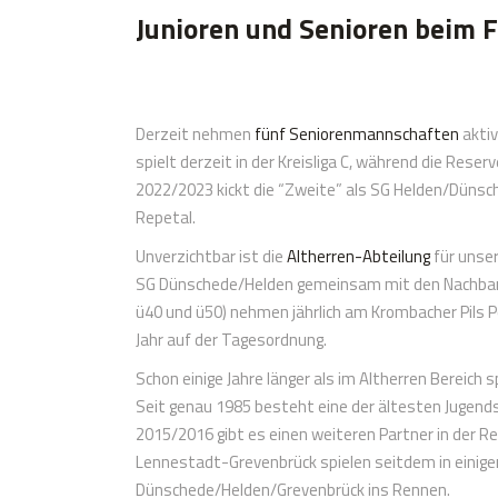
Junioren und Senioren beim 
Derzeit nehmen
fünf Seniorenmannschaften
aktiv
spielt derzeit in der Kreisliga C, während die Reserv
2022/2023 kickt die “Zweite” als SG Helden/Düns
Repetal.
Unverzichtbar ist die
Altherren-Abteilung
für unser
SG Dünschede/Helden gemeinsam mit den Nachbarn 
ü40 und ü50) nehmen jährlich am Krombacher Pils P
Jahr auf der Tagesordnung.
Schon einige Jahre länger als im Altherren Bereich s
Seit genau 1985 besteht eine der ältesten Jugends
2015/2016 gibt es einen weiteren Partner in der R
Lennestadt-Grevenbrück spielen seitdem in einige
Dünschede/Helden/Grevenbrück ins Rennen.