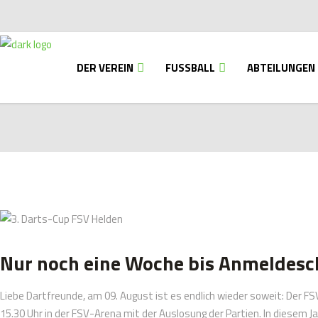
DER VEREIN
FUSSBALL
ABTEILUNGEN
Nur noch eine Woche bis Anmeldesch
Liebe
Dartfreunde,
am 09. August ist es endlich wieder soweit: Der F
15.30 Uhr in der FSV-Arena mit der Auslosung der Partien.
In diesem J